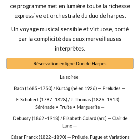
ce programme met en lumière toute la richesse
expressive et orchestrale d
u duo de harpes
.
Un voyage musical sensible et virtuose, porté
par la
complicité des deux merveilleuses
interprètes.
Réservation en ligne Duo de Harpes
La soirée :
Bach (1685–1750) / Kurtág (né en 1926) — Préludes —
F. Schubert (1797–1828) / J. Thomas (1826–1913) —
Sérénade • Truite • Marguerite —
Debussy (1862–1918) / Elisabeth Colard (arr.) — Clair de
Lune —
César Franck (1822–1890) — Prélude, Fugue et Variations